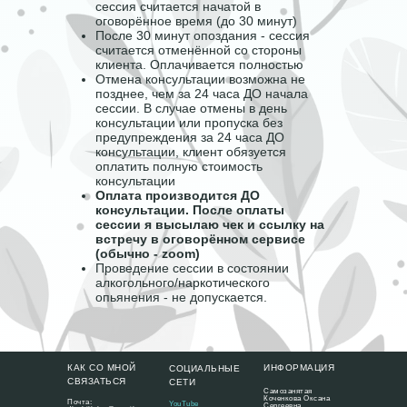
сессия считается начатой в
оговорённое время (до 30 минут)
После 30 минут опоздания - сессия
считается отменённой со стороны
клиента. Оплачивается полностью
Отмена консультации возможна не
позднее, чем за 24 часа ДО начала
сессии. В случае отмены в день
консультации или пропуска без
предупреждения за 24 часа ДО
консультации, клиент обязуется
оплатить полную стоимость
консультации
Оплата производится ДО
консультации. После оплаты
сессии я высылаю чек и ссылку на
встречу в оговорённом сервисе
(обычно - zoom)
Проведение сессии в состоянии
алкогольного/наркотического
опьянения - не допускается.
КАК СО МНОЙ
ИНФОРМАЦИЯ
СОЦИАЛЬНЫЕ
СВЯЗАТЬСЯ
СЕТИ
Самозанятая
Коченкова Оксана
Почта:
YouTube
Сергеевна